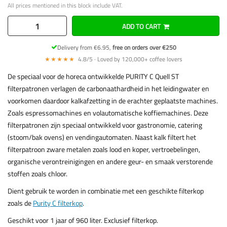
All prices mentioned in this block include VAT.
ADD TO CART
Delivery from €6.95,
free on orders over €250
★★★★★
4.8/5 · Loved by 120,000+ coffee lovers
De speciaal voor de horeca ontwikkelde PURITY C Quell ST
filterpatronen verlagen de carbonaathardheid in het leidingwater en
voorkomen daardoor kalkafzetting in de erachter geplaatste machines.
Zoals espressomachines en volautomatische koffiemachines. Deze
filterpatronen zijn speciaal ontwikkeld voor gastronomie, catering
(stoom/bak ovens) en vendingautomaten. Naast kalk filtert het
filterpatroon zware metalen zoals lood en koper, vertroebelingen,
organische verontreinigingen en andere geur- en smaak verstorende
stoffen zoals chloor.
Dient gebruik te worden in combinatie met een geschikte filterkop
zoals de
Purity C filterkop
.
Geschikt voor 1 jaar of 960 liter. Exclusief filterkop.